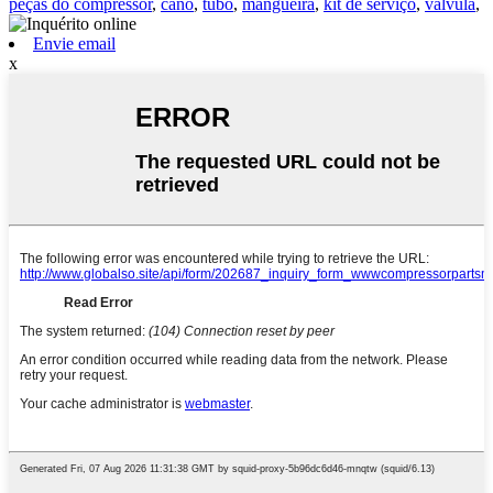
peças do compressor
,
cano
,
tubo
,
mangueira
,
kit de serviço
,
válvula
,
Envie email
x