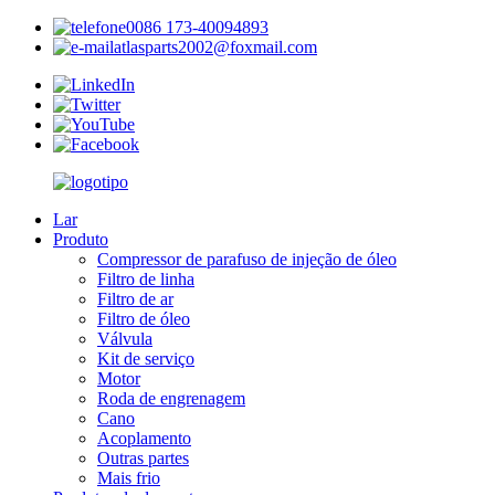
0086 173-40094893
atlasparts2002@foxmail.com
Lar
Produto
Compressor de parafuso de injeção de óleo
Filtro de linha
Filtro de ar
Filtro de óleo
Válvula
Kit de serviço
Motor
Roda de engrenagem
Cano
Acoplamento
Outras partes
Mais frio