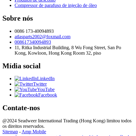
Compressor de parafuso de injeção de óleo
Sobre nós
0086 173-40094893
atlasparts2002@foxmail.com
008617340094893
11, Ritka Industrial Building, 8 Wu Fong Street, San Po
Kong, Kowloon, Hong Kong Room 32, piso
Mídia social
LinkedIn
Twitter
YouTube
Facebook
Contate-nos
@2024 Seadweer International Trading (Hong Kong) limitou todos
os direitos reservados.
Sitemap
-
Amp Mobile